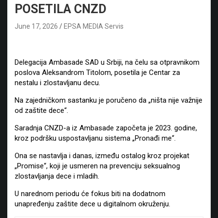
POSETILA CNZD
June 17, 2026
EPSA MEDIA Servis
Delegacija Ambasade SAD u Srbiji, na čelu sa otpravnikom
poslova Aleksandrom Titolom, posetila je Centar za
nestalu i zlostavljanu decu.
Na zajedničkom sastanku je poručeno da „ništa nije važnije
od zaštite dece“.
Saradnja CNZD-a iz Ambasade započeta je 2023. godine,
kroz podršku uspostavljanu sistema „Pronađi me“.
Ona se nastavlja i danas, između ostalog kroz projekat
„Promise“, koji je usmeren na prevenciju seksualnog
zlostavljanja dece i mladih.
U narednom periodu će fokus biti na dodatnom
unapređenju zaštite dece u digitalnom okruženju.