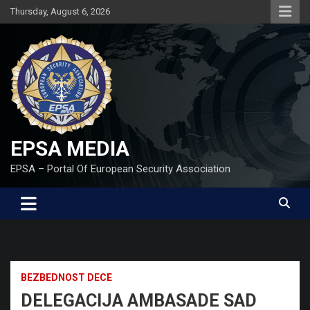
Skip
Thursday, August 6, 2026
to
content
EPSA MEDIA
EPSA – Portal Of European Security Association
BEZBEDNOST DECE
DELEGACIJA AMBASADE SAD